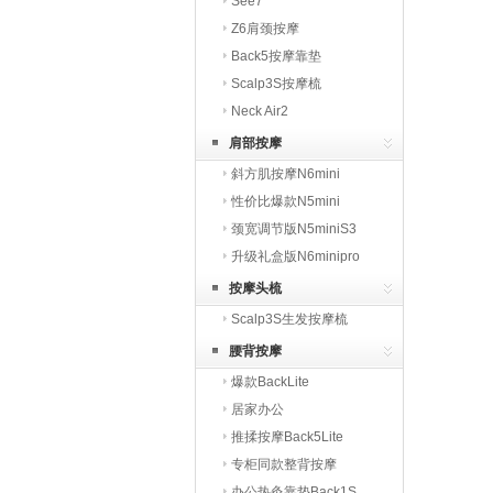
See7
Z6肩颈按摩
Back5按摩靠垫
Scalp3S按摩梳
Neck Air2
肩部按摩
斜方肌按摩N6mini
性价比爆款N5mini
颈宽调节版N5miniS3
升级礼盒版N6minipro
按摩头梳
Scalp3S生发按摩梳
腰背按摩
爆款BackLite
居家办公
推揉按摩Back5Lite
专柜同款整背按摩
办公热灸靠垫Back1S