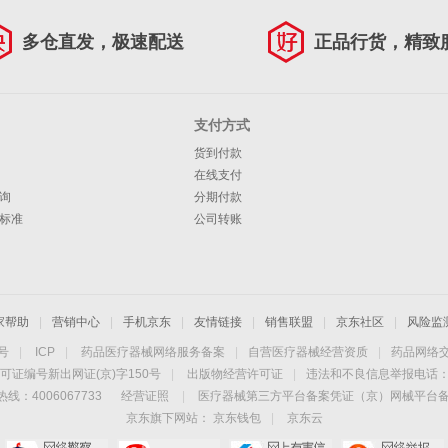
多仓直发，极速配送
正品行货，精致
支付方式
货到付款
在线支付
询
分期付款
标准
公司转账
家帮助
|
营销中心
|
手机京东
|
友情链接
|
销售联盟
|
京东社区
|
风险监
4号
|
ICP
|
药品医疗器械网络服务备案
|
自营医疗器械经营资质
|
药品网络
可证编号新出网证(京)字150号
|
出版物经营许可证
|
违法和不良信息举报电话：40
线：4006067733
经营证照
|
医疗器械第三方平台备案凭证（京）网械平台备字（
京东旗下网站：
京东钱包
|
京东云