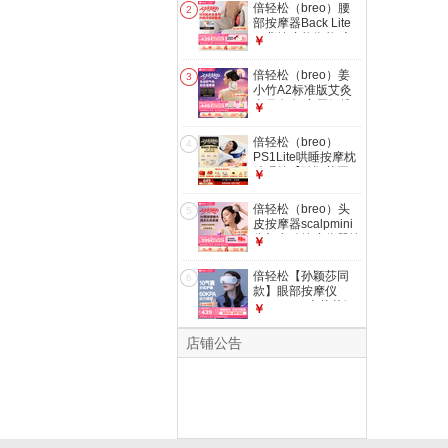
部按摩 生日七夕情
倍轻松（breo）腰
2
人节礼物送男女朋友
部按摩器Back Lite
老婆
腰背按摩垫靠垫 肩
￥
腿背部颈椎按摩仪器
揉捏热敷 生日七夕
倍轻松（breo）姜
3
情人节礼物送男女友
小竹A2标准版艾灸
盒月白色 家用便携
￥
无烟电子艾灸盒艾灸
仪 生日七夕情人节
倍轻松（breo）
4
礼物送男女友三伏康
PS1Lite哄睡按摩枕
养
助眠枕【孙颖莎同
￥
款】颈椎按摩仪器
肩颈按摩仪斜方肌颈
倍轻松（breo）头
5
部睡眠 生日七夕节
皮按摩器scalpmini
礼物
头部电动按摩仪器按
￥
摩梳爪子防水淋浴
送妈妈老婆男女朋友
倍轻松【孙颖莎同
6
生日七夕情人节礼物
款】眼部按摩仪
iSeeJplus山茶花智
￥
能眼部按摩器护眼仪
热敷眼罩 生日七夕
店铺公告
情人节礼物