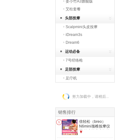
姜小竹A3旗舰版
艾柱套餐
头部按摩
Scalpmini头皮按摩
iDream3s
Dream6
运动必备
7号经络枪
足部按摩
足疗机
努力加载中，请稍后...
销售排行
倍轻松（breo）
1
N6mini颈椎按摩仪
器 按摩披肩肩颈按
￥
摩仪器斜方肌腿腰颈