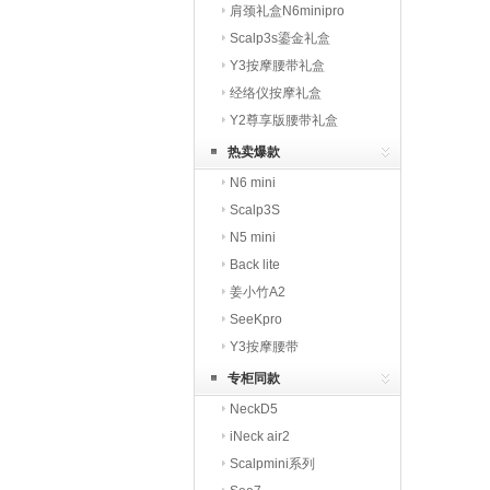
肩颈礼盒N6minipro
Scalp3s鎏金礼盒
Y3按摩腰带礼盒
经络仪按摩礼盒
Y2尊享版腰带礼盒
热卖爆款
N6 mini
Scalp3S
N5 mini
Back lite
姜小竹A2
SeeKpro
Y3按摩腰带
专柜同款
NeckD5
iNeck air2
Scalpmini系列