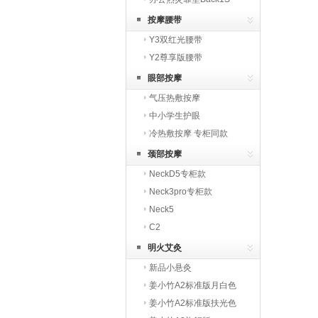
按摩腰带
Y3双红光腰带
Y2尊享版腰带
眼部按摩
气压热敷按摩
中小学生护眼
冷热敷按摩 专柜同款
颈部按摩
NeckD5专柜款
Neck3pro专柜款
Neck5
C2
明火艾灸
新品小悬灸
姜小竹A2标准版月白色
姜小竹A2标准版扶光色