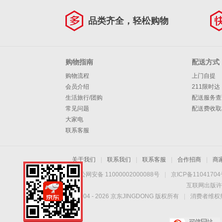
品类齐全，轻松购物
购物指南
配送方式
购物流程
上门自提
会员介绍
211限时达
生活旅行/团购
配送服务查
常见问题
配送费收取
大家电
联系客服
关于我们
|
联系我们
|
联系客服
|
合作招商
|
商
京公网安备 11000002000088号
|
京ICP备1104170
互联网出版许
Copyright © 2004 -
2026
京东JINGDONG 版权所有
|
消费者维权热
手机扫一扫，劲爆优