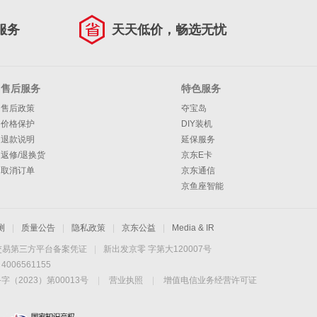
服务
天天低价，畅选无忧
售后服务
特色服务
售后政策
夺宝岛
价格保护
DIY装机
退款说明
延保服务
返修/退换货
京东E卡
取消订单
京东通信
京鱼座智能
测
|
质量公告
|
隐私政策
|
京东公益
|
Media & IR
交易第三方平台备案凭证
|
新出发京零 字第大120007号
06561155
2023）第00013号
|
营业执照
|
增值电信业务经营许可证